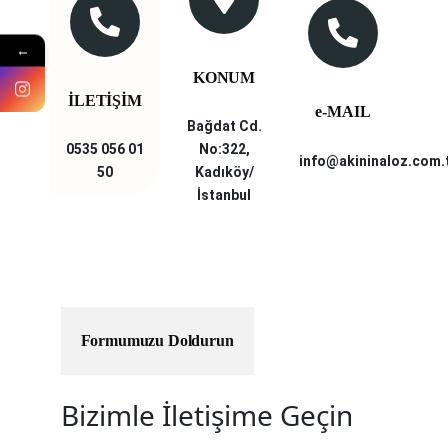
←
KONUM
İLETİŞİM
e-MAIL
Bağdat Cd.
0535 056 01
No:322,
info@akininaloz.com.
50
Kadıköy/
İstanbul
Formumuzu Doldurun
Bizimle İletişime Geçin