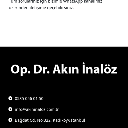
Tüm sorularınız için bizimle WhatsApp kanalımız
üzerinden iletişime geçebilirsiniz.
0535 056 01 50
info@akininaloz.com.tr
Bağdat Cd. No:322, Kadıköy/İstanbul