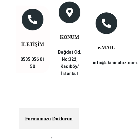
KONUM
İLETİŞİM
e-MAIL
Bağdat Cd.
0535 056 01
No:322,
info@akininaloz.com.
50
Kadıköy/
İstanbul
Formumuzu Doldurun