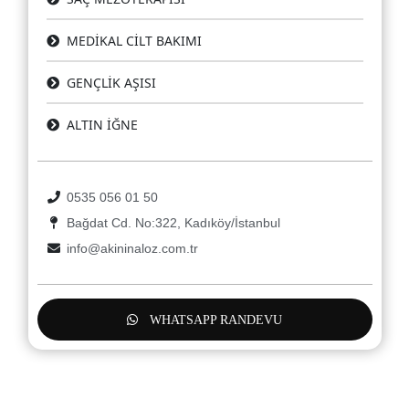
MEDİKAL CİLT BAKIMI
GENÇLİK AŞISI
ALTIN İĞNE
0535 056 01 50
Bağdat Cd. No:322, Kadıköy/İstanbul
info@akininaloz.com.tr
WHATSAPP RANDEVU